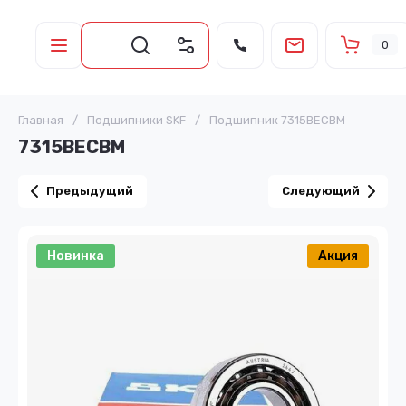
0
Главная
/
Подшипники SKF
/
Подшипник 7315BECBM
7315BECBM
Предыдущий
Следующий
Новинка
Акция