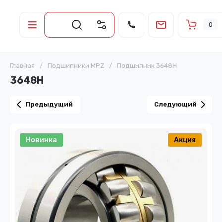
0
Главная
/
Подшипники MPZ
/
Подшипник 3648H
3648H
Предыдущий
Следующий
Новинка
Акция