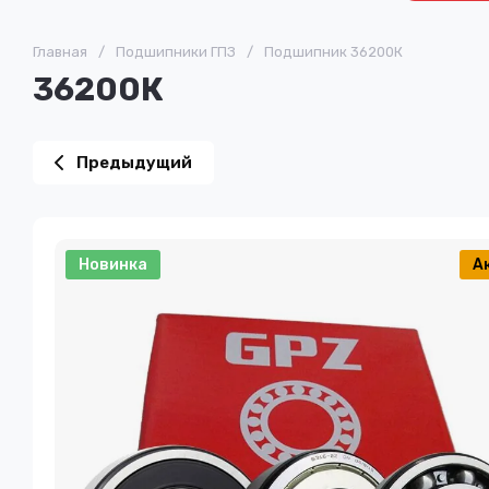
Главная
/
Подшипники ГПЗ
/
Подшипник 36200К
36200К
Предыдущий
Новинка
А