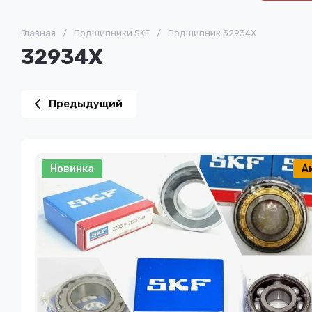
Главная
/
Подшипники SKF
/
Подшипник 32934X
32934X
Предыдущий
Новинка
А