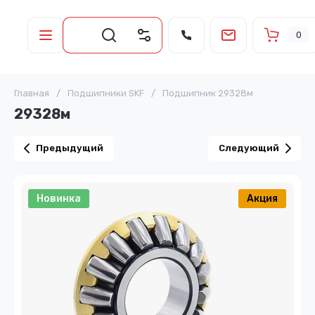
0
Главная
/
Подшипники SKF
/
Подшипник 29328м
29328м
Предыдущий
Следующий
Новинка
Акция