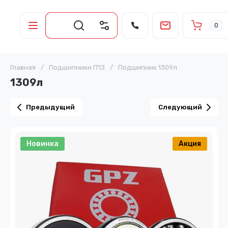
0
Главная
/
Подшипники ГПЗ
/
Подшипник 1309л
1309л
Предыдущий
Следующий
Новинка
Акция