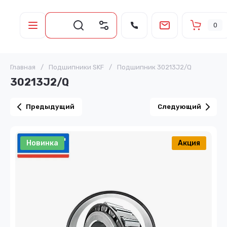
0
Главная
/
Подшипники SKF
/
Подшипник 30213J2/Q
30213J2/Q
Предыдущий
Следующий
Новинка
Акция