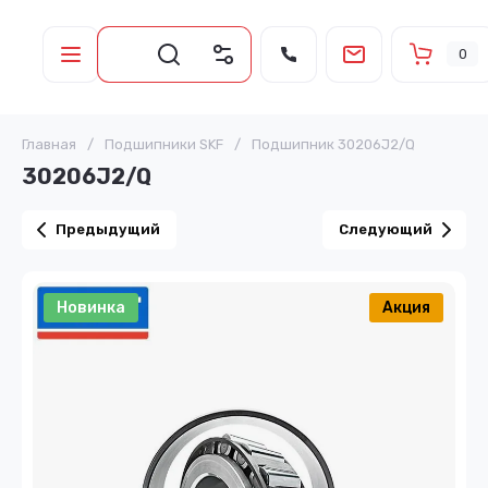
0
Главная
/
Подшипники SKF
/
Подшипник 30206J2/Q
30206J2/Q
Предыдущий
Следующий
Новинка
Акция