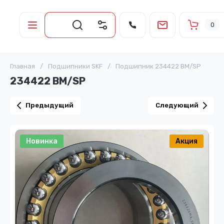
0
Главная
/
Подшипники SKF
/
Подшипник 234422 BM/SP
234422 BM/SP
Предыдущий
Следующий
Новинка
Акция